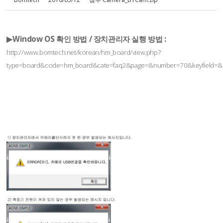
▶Window OS 확인 방법 / 장치관리자 실행 방법 :
http://www.bomtech.net/korean/hm_board/view.php?
type=board&code=hm_board&cate=faq2&page=&number=70&keyfield=&